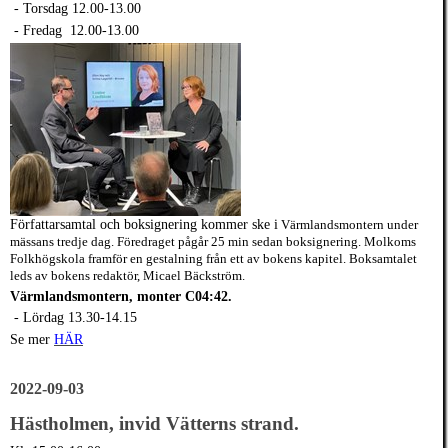
- Torsdag 12.00-13.00
- Fredag 12.00-13.00
Författarsa
mtal och
boksignering kommer ske i
Värmlandsmontern
und
er
mässans tredje dag. Fö
redraget pågår 25 min sedan
boksignering. Molkom
s
Folkhögskola framför en gestalning från ett av bokens kapitel. Boksamtalet
leds av bokens redaktör, Micael Bäckström.
Värmlandsmontern, monter C04:42.
- Lördag 13.30-14.15
Se mer
HÄR
2022-09-03
Hästholmen, invid Vätterns strand.