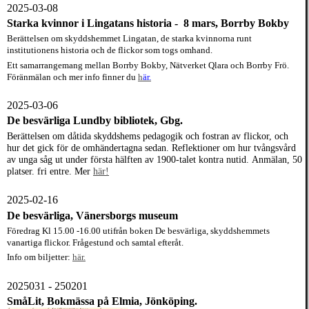
2025-03-08
Starka kvinnor i Lingatans historia - 8 mars, Borrby Bokby
Berättelsen om skyddshemmet Lingatan, de starka kvinnorna runt
institutionens historia och de flickor som togs omhand.
Ett samarrangemang mellan Borrby Bokby, Nätverket Qlara och Borrby Frö.
Föränmälan och mer info finner du
h
är.
2025-03-06
De besvärliga Lundby bibliotek, Gbg.
Berättelsen om dåtida skyddshems pedagogik och fostran av flickor, och
hur det gick för de omhändertagna sedan. Reflektioner om hur tvångsvård
av unga såg ut under första hälften av 1900-talet kontra nutid.
Anmälan, 50
platser. fri entre. Mer
här!
2025-02-16
De besvärliga, Vänersborgs museum
Föredrag Kl 15.00 -16.00 utifrån boken De besvärliga, skyddshemmets
vanartiga flickor. Frågestund och samtal efteråt.
Info om biljetter:
här.
2025031 - 250201
SmåLit,
Bokmässa på Elmia, Jönköping.