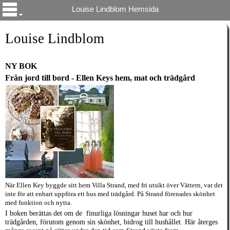
Louise Lindblom Hemsida
Louise Lind
blom
NY BOK
Från jord till bord - El
len Keys hem, mat och trädgård
När Ellen Key byg
g
de sitt
hem Villa Strand, med fri utsikt över ­Vättern, va
r
det
inte för att enbart uppföra ett hus med trädgård. På Strand förenades skönhet
med funktion och nytta.
I boken berättas d
et om de finurliga lösningar huset har och hur
trädgården, förutom genom sin skönhet, bidrog till hushållet.
Här återges