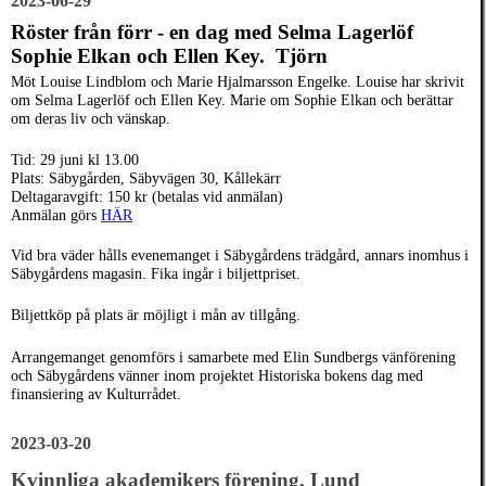
2023-06-29
Röster från förr - en dag med Selma Lagerlöf
Sophie Elkan och Ellen Key.
Tjörn
Möt Louise Lindblom och Marie Hjalmarsson Engelke. Louise har skrivit
om Selma Lagerlöf och Ellen Key. Marie om Sophie Elkan och berättar
om deras liv och vänskap.
Tid: 29 juni kl 13.00
Plats: Säbygården, Säbyvägen 30, Kållekärr
Deltagaravgift: 150 kr (betalas vid anmälan)
Anmälan görs
HÄR
Vid bra väder hålls evenemanget i Säbygårdens trädgård, annars inomhus i
Säbygårdens magasin. Fika ingår i biljettpriset.
Biljettköp på plats är möjligt i mån av tillgång.
Arrangemanget genomförs i samarbete med Elin Sundbergs vänförening
och Säbygårdens vänner inom projektet Historiska bokens dag med
finansiering av Kulturrådet.
2023-03-20
Kvinnliga
akademikers förening, Lund