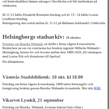
vid femtioårsåldern lämnar salonger i Stockholm och blir lantbrukare på
västkusten.
Kl 11-12 håller Elisabeth Renström föredrag och kl. 13 - 14 håller Louise
Lindblom föredrag.
Boksignering sker också mellan kl. 11-12 på Hallmans bokhandel i Uddevalla.
Helsingborgs stadsarkiv:
29 oktober.
Föredrag om Henrika Widmark
, en doldis i första vågens kvinnorörelse.
Berättelsen tar oss via vistelserna hos brodern ingenjör Wilhelm Widmark i
Helsingborg, hennes liv och leverne mellan åren 1880-1920, till vänskapen
med Louise Pyk och donationer till Apelryd.
För allmänheten.
Västerås Stadsbibliotek:
10 okt. kl 18.00
Föredrag om första vågens kvinnokamp, 1800-talets föreningsliv och
formgivning berättat genom Henrika Widmarks levnadsöde. Mer info
HÄR.
Vikarvet Lysekil, 21 september
Föredrag om Henri
k
a
Widmark, kvinnan bakom Gula villan i