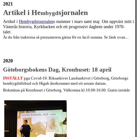
2021
Artikel i He
sjornalen
mbygd
Artikel i
Hembygdsjournalen
s
nummer i mars samt maj. Om uppväxt mitt i
Västerås historia, Kyrkbacken och ett progressivt daghem under 1970-
talet.
Är du från trakterna så prenumerera gärna för en facil summa. Se länk ovan...
2020
Göteborgsbokens Dag, Kronhuset: 18 april
INSTÄLLT
pga Covid-19.
Riksarkivet Landsarkivet i Göteborg, Göteborgs
hembygdsförbud och Higab återkommer med ett senare datum.
Bokmässa på Kronhuset i Göteborg. Välkomna kl.10.00-16.00. Gratis inträde