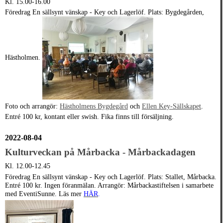
Kl. 15.00-16.00
Föredrag En sällsynt vänskap - Key och Lagerlöf. Plats: Bygdegården,
Hästholmen.
Foto och arrangör:
Hästholmens Bygdegård
och
Ellen Key-Sällskapet
.
Entré 100 kr, kontant eller swish. Fika finns till försäljning.
2022-08-04
Kulturveckan på Mårbacka - Mårbackadagen
Kl. 12.00-12.45
Föredrag En sällsynt vänskap - Key och Lagerlöf. Plats: Stallet, Mårbacka.
Entré 100 kr. Ingen föranmälan. Arrangör: Mårbackastiftelsen i samarbete
med EventiSunne. Läs mer
HÄR
.