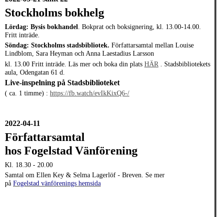
Stockholms bokhelg
Lördag: Bysis bokhandel
.
Bokprat och boksignering, kl. 13.00-14.00.
Fritt inträde.
Söndag: Stockholms stadsbibliotek.
Författarsamtal mellan
Louise
Lindblom, Sara Heyman och Anna Laestadius Larsson
kl. 13.00 Fritt inträde. Läs mer och boka din plats
HÄR
. Stadsbibliotekets
aula, Odengatan 61 d.
Live-inspelning på Stadsbiblioteket
( ca. 1 timme) :
https://fb.watch/evIkKixQ6-/
2022-04-11
Författarsamtal
hos
Fogelstad Vänförening
Kl. 18.30 - 20.00
Samtal om Ellen Key & Selma Lagerlöf - Breven. Se mer
på
Fogelstad vänförenings hemsida