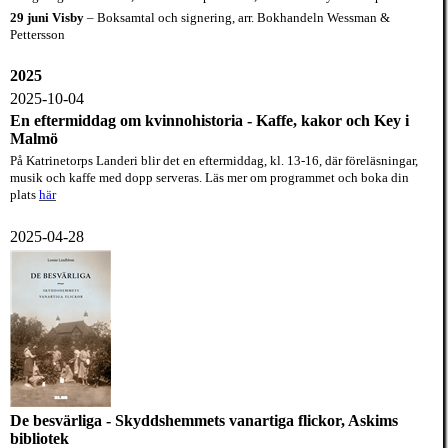
29 juni Visby
– Boksamtal och signering, arr. Bokhandeln Wessman &
Pettersson
2025
2025-10-04
En eftermiddag om kvinnohistoria - Kaffe, kakor och Key i
M
almö
På Katrinetorps Landeri blir det en eftermiddag, kl. 13-16, där föreläsningar,
musik och kaffe med dopp serveras. Läs mer om programmet och boka din
plats
här
2025-04-28
De besvärliga - Skyddshemme
ts vanartiga flickor
, Aski
ms
bibliotek