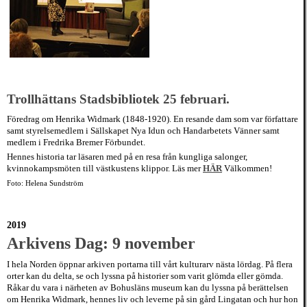
Trollhättans Stadsbibliotek 25 februari.
Föredrag om Henrika Widmark (1848-1920). En resande dam som var författare
samt styrelsemedlem i Sällskapet Nya Idun och Handarbetets Vänner samt
medlem i Fredrika Bremer Förbundet.
Hennes historia tar läsaren med på en resa från kungliga salonger,
kvinnokampsmöten till västkustens klippor. Läs mer
HÄR
Välkommen!
Foto: Helena Sundström
2019
Arkivens Dag: 9 november
I hela Norden öppnar arkiven portarna till vårt kulturarv nästa lördag. På flera
orter kan du delta, se och lyssna på historier som varit glömda eller gömda.
Råkar du vara i närheten av Bohusläns museum kan du lyssna på berättelsen
om Henrika Widmark, hennes liv och leverne på sin gård Lingatan och hur hon