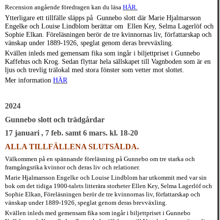
Recension angående föredragen kan du läsa
HÄR
.
Ytterligare ett tillfälle släpps på Gunnebo slott där M
arie Hjalmarsson
Engelke och Louise Lindblom berättar om Ellen Key, Selma Lagerlöf och
Sophie Elkan. Föreläsningen berör de tre kvinnornas liv, författarskap och
vänskap under 1889-1926, speglat genom deras brevväxling.
Kvällen inleds med gemensam fika som ingår i biljettpriset i Gunnebo
Kaffehus och Krog. Sedan flyttar hela sällskapet till Vagnboden som är en
ljus och trevlig trälokal med stora fönster som vetter mot slottet.
Mer information
HÄR
2024
Gunnebo slott
och trädgårdar
17 januari , 7 feb. samt 6 mars. kl. 18-20
ALLA TILLFÄLLENA SLUTSÅLDA.
Välkommen på en spännande föreläsning på Gunnebo om tre starka och
framgångsrika kvinnor och deras liv och relationer.
Marie Hjalmarsson Engelke och Louise Lindblom har utkommit med var sin
bok om det tidiga 1900-talets litterära storheter Ellen Key, Selma Lagerlöf och
Sophie Elkan, Föreläsningen berör de tre kvinnornas liv, författarskap och
vänskap under 1889-1926, speglat genom deras brevväxling.
Kvällen inleds med gemensam fika som ingår i biljettpriset i Gunnebo