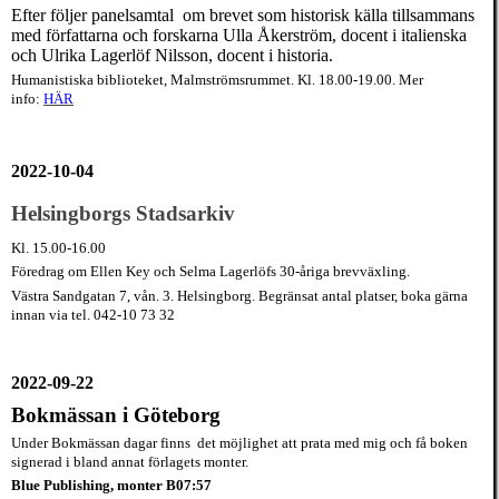
Efter följer panelsa
mtal om brevet som historisk källa tillsammans
med författarna och forskarna Ulla Åkerström, docent i italienska
och Ulrika Lagerlöf Nilsson, docent i historia.
Humanistiska biblioteket, Malmströmsrummet.
Kl. 18.00-19.00. Mer
info:
HÄR
2022-10-04
Helsingborgs Stadsarkiv
Kl. 15.00-16.00
Föredrag om Ellen Key och Selma Lagerlöfs 30-åriga brevväxling.
Västra Sandgatan 7, vån. 3. Helsingborg. Begränsat antal platser, boka gärna
innan via tel. 042-10 73 32
2022-09-22
Bokmässan i Göteborg
Under Bokmässan dagar finns det möjlighet att prata
med mig och få boken
signerad i bland annat förlagets monter.
Blue Publishing,
monter B07:57