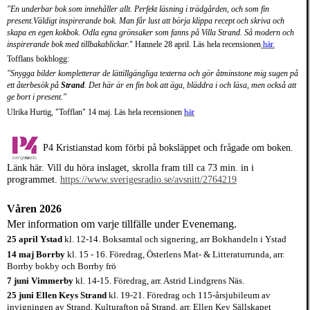
"En underbar bok som innehåller allt. Perfekt läsning i trädgården, och som fin
present.Väldigt inspirerande bok. Man får lust att börja klippa recept och skriva och
skapa en egen kokbok. Odla egna grönsaker som fanns på Villa Strand. Så modern och
inspirerande bok med tillbakablickar.
" Hannele 28 april. Läs hela recensionen
här.
Tofflans bokblogg:
"Snygga bilder kompletterar de lättillgängliga texterna och gör åtminstone mig sugen på
ett återbesök på
Strand
. Det här är en fin bok att äga, bläddra i och läsa, men också att
ge bort i present."
Ulrika Hurtig, "Tofflan" 14 maj.
Läs hela recensionen
här
P4 Kristiansta
d kom förbi på boksläppet och frågade om boken.
Länk här. Vill du höra inslaget, skrolla fram till ca 73 min. in i
programmet.
https://www.sverigesradio.se/avsnitt/2764219
Våren 2026
Mer information om varje tillfälle under Evenemang.
25 april Ystad
kl. 12-14. Boksamtal och signering, arr Bokhandeln i Ystad
14 maj Borrby
kl. 15 - 16. Föredrag, Österlens Mat- & Litteraturrunda, arr.
Borrby bokby och Borrby frö
7 juni Vimmerby
kl. 14-15. Föredrag, arr. Astrid Lindgrens Näs.
25 juni Ellen Keys Strand
kl. 19-21. Föredrag och 115-årsjubileum av
invigningen av Strand, Kulturafton på Strand, arr. Ellen Key Sällskapet