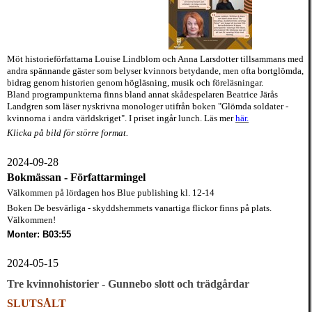
Möt historieförfattarna Louise Lindblom och Anna Larsdotter tillsammans med
andra spännande gäster som belyser kvinnors betydande, men ofta bortglömda,
bidrag genom historien genom högläsning, musik och föreläsningar.
Bland programpunkterna finns bland annat skådespelaren Beatrice Järås
Landgren som läser nyskrivna monologer utifrån boken "Glömda soldater -
kvinnorna i andra världskriget". I priset ingår lunch. Läs mer
här.
Klicka på bild för större format.
2024-09-28
Bokmässan - Författarmingel
Välkommen på lördagen hos Blue publishing kl. 12-14
Boken De besvärliga - skyddshemmets vanartiga flickor finns på plats.
Välkommen!
Monter: B03:55
2024-05-15
Tre kvinnohistorier - Gunnebo slott och trädgårdar
SLUTSÅLT