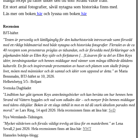
många recept på rätter under den tid som Strand växte fram.
Ett stort antal fotografier, såväl nytagna som historiska finns med.
Läs mer om boken
här
och lyssna om boken
här
Recension
BJT-häftet
"Texten är personlig och lättillgänglig för den kulturhistoriskt intresserade samt försedd
med ett rikligt bildmaterial med både nytagna och historiska fotografier. Flertalet av de ca
40 recepten som presenteras präglas av tidsandan, och är försedda med förklaringar och
påpekanden både av Ellen Key själv och författaren [...]Läsaren får ta del av Ellen Keys
idéer, inredningstankar och hennes middagar med vänner som många tillhörde dåtidens
kulturelit. En fin och inspirerande presentation av huset och platsen som skulle främja
livet, möten med människor och de samtal och idéer som uppstod ur detta."
av
Maria
Bennmalm, BTJ-häftet nr 10, 2026.
Helhetsbetyg 5/5– Briljant
Svenska Dagbladet
"
Lindblom har gått igenom Keys anteckningsböcker och kan b
erätta om hur hennes hem
Strand vid Vättern byggdes och vad som odlades där – och menyer från hennes middagar
med tidens eldsjälar. Boken är ett slags titthål in mot en tid då stark idealism parades med
moral.
" av L
ars Ring, 14 april 2026. Hela recensionen finns att läsa här:
SvD
Nya Wermlands-Tidningen.
"Mycket välskriven och förstås väldigt trevlig att läsa för en matskribent."
av Lena
Sevall,
2 juni 2026. Hela recensionen finns att läsa här:
NWT
Hanneles boktips-blogg: